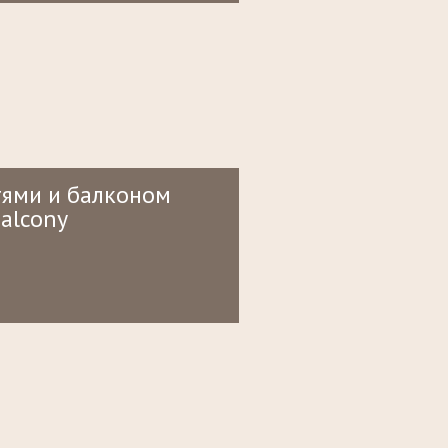
тями и балконом
balcony