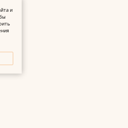
айта и
обы
роить
ения