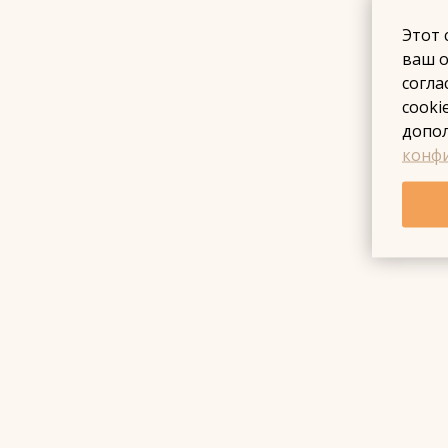
Этот 
ваш о
согла
cooki
допо
конфи